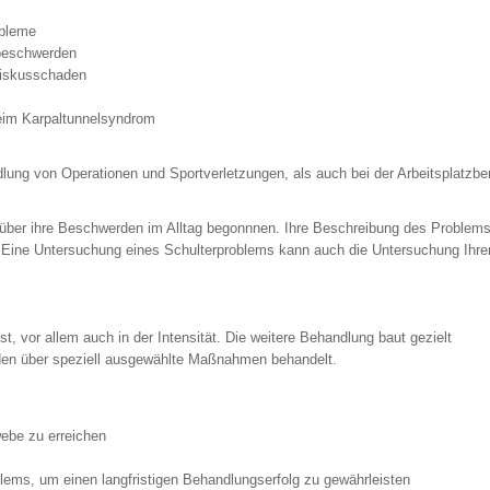
obleme
sbeschwerden
niskusschaden
eim Karpaltunnelsyndrom
dlung von Operationen und Sportverletzungen, als auch bei der Arbeitsplatzb
über ihre Beschwerden im Alltag begonnnen. Ihre Beschreibung des Problems i
 Eine Untersuchung eines Schulterproblems kann auch die Untersuchung Ihrer 
, vor allem auch in der Intensität. Die weitere Behandlung baut gezielt
rden über speziell ausgewählte Maßnahmen behandelt.
ebe zu erreichen
ms, um einen langfristigen Behandlungserfolg zu gewährleisten