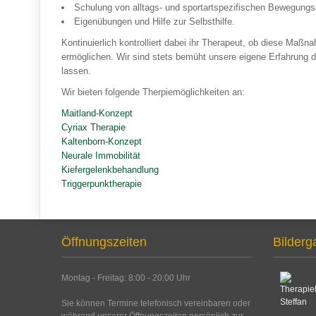
Schulung von alltags- und sportartspezifischen Bewegungs
Eigenübungen und Hilfe zur Selbsthilfe.
Kontinuierlich kontrolliert dabei ihr Therapeut, ob diese Ma
ermöglichen. Wir sind stets bemüht unsere eigene Erfahrung 
lassen.
Wir bieten folgende Therpiemöglichkeiten an:
Maitland-Konzept
Cyriax Therapie
Kaltenborn-Konzept
Neurale Immobilität
Kiefergelenkbehandlung
Triggerpunktherapie
Öffnungszeiten
Bilderg
Montag - Freitag: 8:00 - 20:00 Uhr
Sie können Termine telefonisch vereinbaren oder