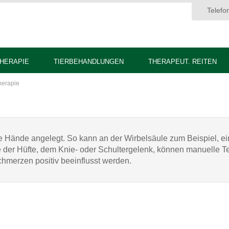
Telefo
HERAPIE
TIERBEHANDLUNGEN
THERAPEUT. REITEN
herapie
 Hände angelegt. So kann an der Wirbelsäule zum Beispiel, ein 
 der Hüfte, dem Knie- oder Schultergelenk, können manuelle 
erzen positiv beeinflusst werden.