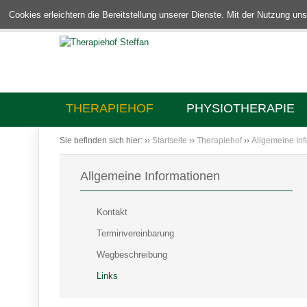
Cookies erleichtern die Bereitstellung unserer Dienste. Mit der Nutzung u
THERAPIEHOF
PHYSIOTHERAPIE
Sie befinden sich hier:
››
Startseite
››
Therapiehof
››
Allgemeine In
Allgemeine Informationen
Kontakt
Terminvereinbarung
Wegbeschreibung
Links