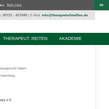
nden.
Mehr Infos
Ok
n:
05721 - 927695
| E-Mail:
info@therapiehofsteffan.de
THERAPEUT. REITEN
AKADEMIE
erausgesucht haben:
Schaumburg
apy e.V.