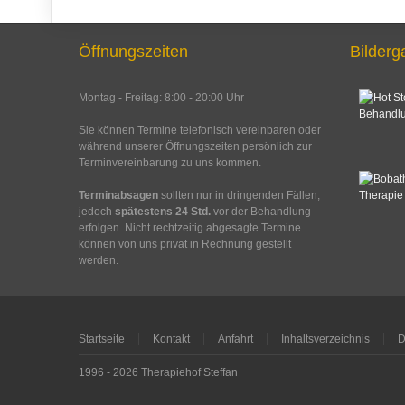
Öffnungszeiten
Bilderg
Montag - Freitag: 8:00 - 20:00 Uhr
Sie können Termine telefonisch vereinbaren oder
während unserer Öffnungszeiten persönlich zur
Terminvereinbarung zu uns kommen.
Terminabsagen
sollten nur in dringenden Fällen,
jedoch
spätestens 24 Std.
vor der Behandlung
erfolgen. Nicht rechtzeitig abgesagte Termine
können von uns privat in Rechnung gestellt
werden.
Startseite
Kontakt
Anfahrt
Inhaltsverzeichnis
D
1996 - 2026 Therapiehof Steffan