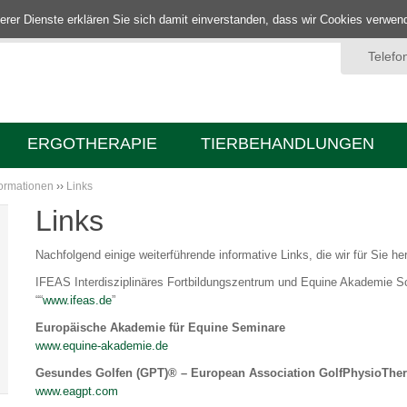
nserer Dienste erklären Sie sich damit einverstanden, dass wir Cookies verwe
Telefo
ERGOTHERAPIE
TIERBEHANDLUNGEN
formationen
››
Links
Links
Nachfolgend einige weiterführende informative Links, die wir für Sie h
IFEAS
Interdisziplinäres Fortbildungszentrum und Equine Akademie 
““
www.ifeas.de
”
Europäische Akademie für Equine Seminare
www.equine-akademie.de
Gesundes Golfen (
GPT
)® – European Association GolfPhysioTher
www.eagpt.com