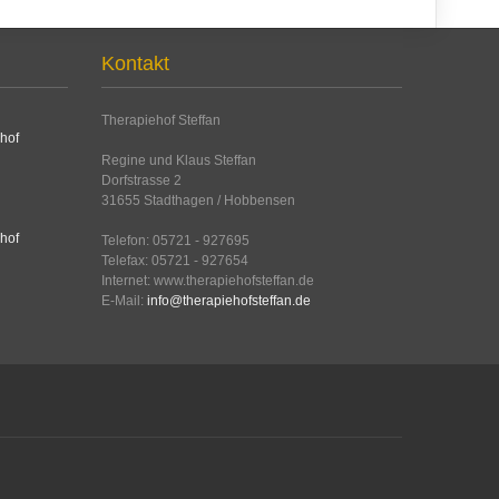
Kontakt
Therapiehof Steffan
Regine und Klaus Steffan
Dorfstrasse 2
31655 Stadthagen / Hobbensen
Telefon: 05721 - 927695
Telefax: 05721 - 927654
Internet: www.therapiehofsteffan.de
E-Mail:
info@therapiehofsteffan.de