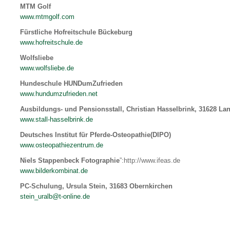
MTM
Golf
www.mtmgolf.com
Fürstliche Hofreitschule Bückeburg
www.hofreitschule.de
Wolfsliebe
www.wolfsliebe.de
Hundeschule HUNDumZufrieden
www.hundumzufrieden.net
Ausbildungs- und Pensionsstall, Christian Hasselbrink, 31628 L
www.stall-hasselbrink.de
Deutsches Institut für Pferde-Osteopathie(
DIPO
)
www.osteopathiezentrum.de
Niels Stappenbeck Fotographie
”:http://www.ifeas.de
www.bilderkombinat.de
PC-Schulung, Ursula Stein, 31683 Obernkirchen
stein_uralb@t-online.de