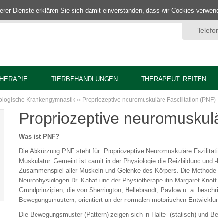
nserer Dienste erklären Sie sich damit einverstanden, dass wir Cookies verwe
Telefo
HERAPIE
TIERBEHANDLUNGEN
THERAPEUT. REITEN
ologische Krankengymnastik
››
Propriozeptive neuromuskuläre Fascilitation (PNF)
Propriozeptive neuromuskulä
Was ist
PNF
?
Die Abkürzung
PNF
steht für: Propriozeptive Neuromuskuläre Fazilit
Muskulatur. Gemeint ist damit in der Physiologie die Reizbildung und 
Zusammenspiel aller Muskeln und Gelenke des Körpers. Die Methode 
Neurophysiologen Dr. Kabat und der Physiotherapeutin Margaret Knott 
Grundprinzipien, die von Sherrington, Hellebrandt, Pavlow u. a. besch
Bewegungsmustern, orientiert an der normalen motorischen Entwicklu
Die Bewegungsmuster (Pattern) zeigen sich in Halte- (statisch) und 