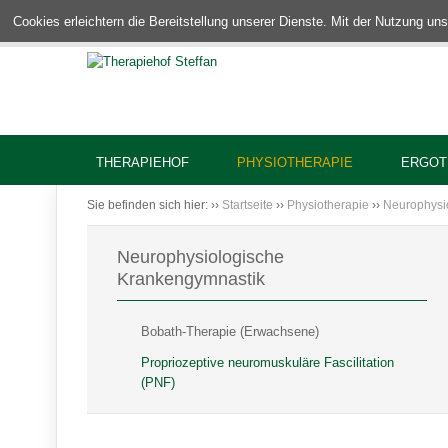
Cookies erleichtern die Bereitstellung unserer Dienste. Mit der Nutzung u
THERAPIEHOF
PHYSIOTHERAPIE
ERGOT
Sie befinden sich hier:
››
Startseite
››
Physiotherapie
››
Neurophysi
Neurophysiologische
Krankengymnastik
Bobath-Therapie (Erwachsene)
Propriozeptive neuromuskuläre Fascilitation
(PNF)