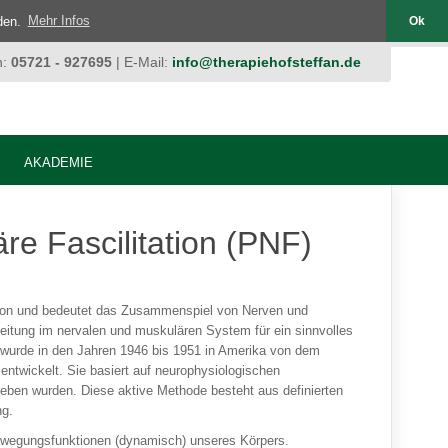
nden.
Mehr Infos
Ok
n:
05721 - 927695
| E-Mail:
info@therapiehofsteffan.de
AKADEMIE
re Fascilitation (PNF)
ation und bedeutet das Zusammenspiel von Nerven und
-leitung im nervalen und muskulären System für ein sinnvolles
wurde in den Jahren 1946 bis 1951 in Amerika von dem
entwickelt. Sie basiert auf neurophysiologischen
rieben wurden. Diese aktive Methode besteht aus definierten
ng.
Bewegungsfunktionen (dynamisch) unseres Körpers.