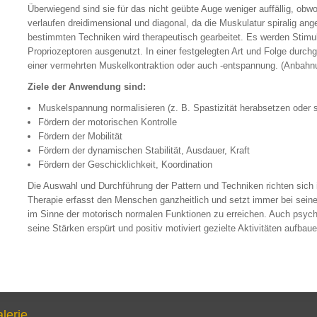
Überwiegend sind sie für das nicht geübte Auge weniger auffällig, obw
verlaufen dreidimensional und diagonal, da die Muskulatur spiralig an
bestimmten Techniken wird therapeutisch gearbeitet. Es werden Stimu
Propriozeptoren ausgenutzt. In einer festgelegten Art und Folge durc
einer vermehrten Muskelkontraktion oder auch -entspannung. (Anbahn
Ziele der Anwendung sind:
Muskelspannung normalisieren (z. B. Spastizität herabsetzen oder 
Fördern der motorischen Kontrolle
Fördern der Mobilität
Fördern der dynamischen Stabilität, Ausdauer, Kraft
Fördern der Geschicklichkeit, Koordination
Die Auswahl und Durchführung der Pattern und Techniken richten sich i
Therapie erfasst den Menschen ganzheitlich und setzt immer bei sein
im Sinne der motorisch normalen Funktionen zu erreichen. Auch psych
seine Stärken erspürt und positiv motiviert gezielte Aktivitäten aufbau
alerie