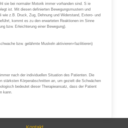
ohl sie bei normaler Motorik immer vorhanden sind. S ie
gelegt ist. Mit diesen definierten Bewegungsmustern und
li wie z.B. Druck, Zug, Dehnung und Widerstand, Extero- und
hgeführt, kommt es zu den erwarteten Reaktionen im Sinne
ung bzw. Erleichterung einer Bewegung).
schwache bzw. gelähmte Muskeln aktivieren=fazilitieren)
mmer nach der individuellen Situation des Patienten. Die
en stärksten Körperabschnitten an, um gezielt die Schwächen
ologisch bedeutet dieser Therapieansatz, dass der Patient
en kann.
Kontakt