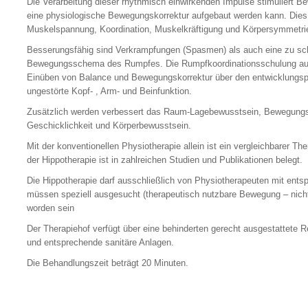
Die Verarbeitung dieser rhythmisch einwirkenden Impulse stimuliert 
eine physiologische Bewegungskorrektur aufgebaut werden kann. Dies 
Muskelspannung, Koordination, Muskelkräftigung und Körpersymmetri
Besserungsfähig sind Verkrampfungen (Spasmen) als auch eine zu sc
Bewegungsschema des Rumpfes. Die Rumpfkoordinationsschulung auf 
Einüben von Balance und Bewegungskorrektur über den entwicklungsph
ungestörte Kopf- , Arm- und Beinfunktion.
Zusätzlich werden verbessert das Raum-Lagebewusstsein, Bewegungsp
Geschicklichkeit und Körperbewusstsein.
Mit der konventionellen Physiotherapie allein ist ein vergleichbarer The
der Hippotherapie ist in zahlreichen Studien und Publikationen belegt.
Die Hippotherapie darf ausschließlich von Physiotherapeuten mit ent
müssen speziell ausgesucht (therapeutisch nutzbare Bewegung – nicht 
worden sein
Der Therapiehof verfügt über eine behinderten gerecht ausgestattete R
und entsprechende sanitäre Anlagen.
Die Behandlungszeit beträgt 20 Minuten.