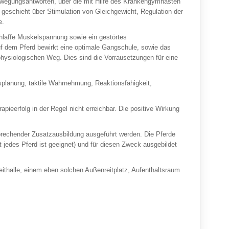
Bewegungsantworten, über die mit Hilfe des Krankengymnasten
geschieht über Stimulation von Gleichgewicht, Regulation der
e.
hlaffe Muskelspannung sowie ein gestörtes
dem Pferd bewirkt eine optimale Gangschule, sowie das
ysiologischen Weg. Dies sind die Vorrausetzungen für eine
lanung, taktile Wahrnehmung, Reaktionsfähigkeit,
rapieerfolg in der Regel nicht erreichbar. Die positive Wirkung
sprechender Zusatzausbildung ausgeführt werden. Die Pferde
jedes Pferd ist geeignet) und für diesen Zweck ausgebildet
eithalle, einem eben solchen Außenreitplatz, Aufenthaltsraum