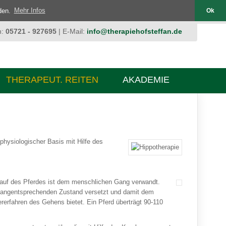
nden.
Mehr Infos
Ok
n:
05721 - 927695
| E-Mail:
info@therapiehofsteffan.de
THERAPEUT. REITEN
AKADEMIE
hysiologischer Basis mit Hilfe des
blauf des Pferdes ist dem menschlichen Gang verwandt.
en gangentsprechenden Zustand versetzt und damit dem
rfahren des Gehens bietet. Ein Pferd überträgt 90-110