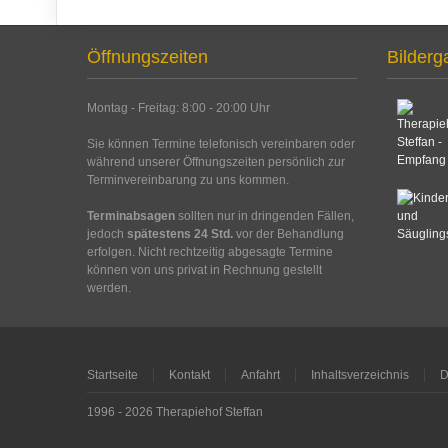
Öffnungszeiten
Bilderg
Montag - Freitag: 8:00 - 20:00 Uhr
Sie können Termine telefonisch vereinbaren oder
während unserer Öffnungszeiten persönlich zur
Terminvereinbarung zu uns kommen.
Terminabsagen
sollten nur in dringenden Fällen,
jedoch
spätestens 24 Std.
vor der Behandlung
erfolgen. Nicht rechtzeitig abgesagte Termine
können von uns privat in Rechnung gestellt
werden.
Startseite
Kontakt
Anfahrt
Inhaltsverzeichnis
D
1996 - 2026 Therapiehof Steffan