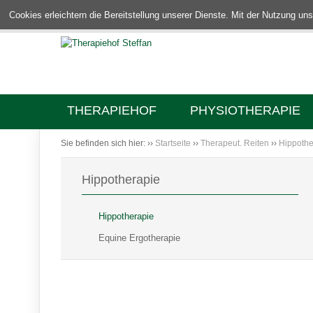
Cookies erleichtern die Bereitstellung unserer Dienste. Mit der Nutzung u
THERAPIEHOF
PHYSIOTHERAPIE
Sie befinden sich hier:
››
Startseite
››
Therapeut. Reiten
››
Hippothe
Hippotherapie
Hippotherapie
Equine Ergotherapie