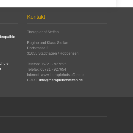
Kontakt
Therapiehof Steffan
Regine und Klaus Steffan
Dorfstrasse 2
31655 Stadthagen / Hobbensen
Telefon: 05721 - 927695
Telefax: 05721 - 927654
Internet: www.therapiehofsteffan.de
E-Mail:
info@therapiehofsteffan.de