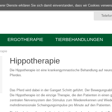
nserer Dienste erklären Sie sich damit einverstanden, dass wir Cookies verwe
Telefo
ERGOTHERAPIE
TIERBEHANDLUNGEN
rapie
Hippotherapie
Die Hippotherapie ist eine krankengymnastische Behandlung auf neurop
Pferdes.
Das Pferd wird dabei in der Gangart Schritt geführt. Der Bewegungsa
Die Hippotherapie ist die einzige Therapie, die den Patienten in ein
zentralen Nervensystem den Stimulus zum Wiedererkennen und Wiedere
mehrdimensionale Schwingungsimpulse pro Minute auf den Patienten.