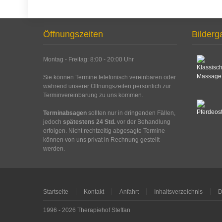
Öffnungszeiten
Bilderg
Montag - Freitag: 8:00 - 20:00 Uhr
Sie können Termine telefonisch vereinbaren oder
während unserer Öffnungszeiten persönlich zur
Terminvereinbarung zu uns kommen.
Terminabsagen
sollten nur in dringenden Fällen,
jedoch
spätestens 24 Std.
vor der Behandlung
erfolgen. Nicht rechtzeitig abgesagte Termine
können von uns privat in Rechnung gestellt
werden.
Startseite
Kontakt
Anfahrt
Inhaltsverzeichnis
D
1996 - 2026 Therapiehof Steffan