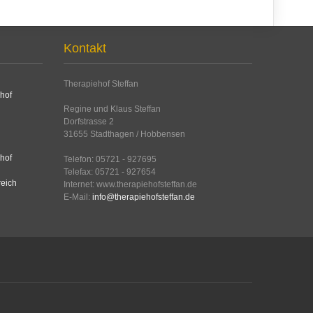
Kontakt
Therapiehof Steffan
Regine und Klaus Steffan
Dorfstrasse 2
31655 Stadthagen / Hobbensen
Telefon: 05721 - 927695
Telefax: 05721 - 927654
Internet: www.therapiehofsteffan.de
E-Mail:
info@therapiehofsteffan.de