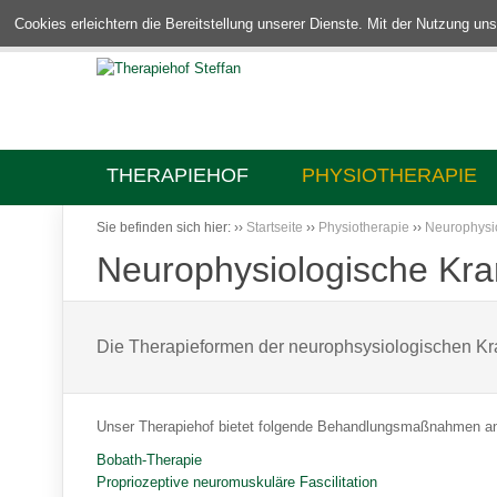
Cookies erleichtern die Bereitstellung unserer Dienste. Mit der Nutzung u
THERAPIEHOF
PHYSIOTHERAPIE
Sie befinden sich hier:
››
Startseite
››
Physiotherapie
››
Neurophysi
Neurophysiologische Kr
Die Therapieformen der neurophsysiologischen Kr
Unser Therapiehof bietet folgende Behandlungsmaßnahmen a
Bobath-Therapie
Propriozeptive neuromuskuläre Fascilitation