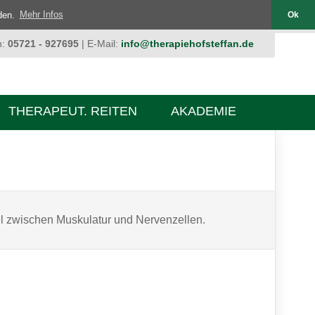
nden.
Mehr Infos
Ok
n:
05721 - 927695
| E-Mail:
info@therapiehofsteffan.de
THERAPEUT. REITEN
AKADEMIE
l zwischen Muskulatur und Nervenzellen.