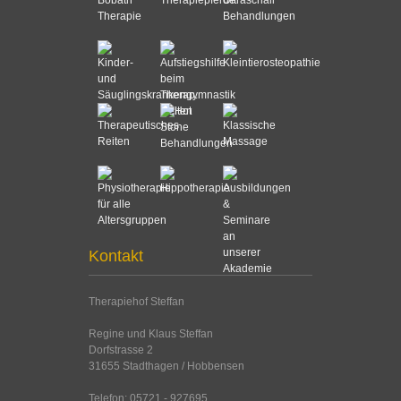
Kontakt
Therapiehof Steffan
Regine und Klaus Steffan
Dorfstrasse 2
31655 Stadthagen / Hobbensen
Telefon: 05721 - 927695