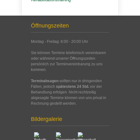
Öffnungszeiten
Montag - Freitag: 8:00 - 20:00 Uhr
Sie können Termine telefonisch vereinbaren
oder während unserer Öffnungszeiten
persönlich zur Terminvereinbarung zu uns
kommen.
Terminabsagen
sollten nur in dringenden
Fällen, jedoch
spätestens 24 Std.
vor der
Behandlung erfolgen. Nicht rechtzeitig
abgesagte Termine können von uns privat in
Rechnung gestellt werden.
Bildergalerie