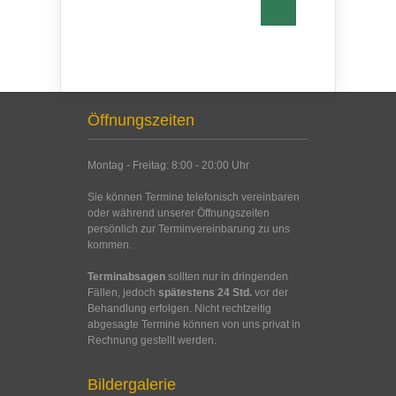
Öffnungszeiten
Montag - Freitag: 8:00 - 20:00 Uhr
Sie können Termine telefonisch vereinbaren
oder während unserer Öffnungszeiten
persönlich zur Terminvereinbarung zu uns
kommen.
Terminabsagen
sollten nur in dringenden
Fällen, jedoch
spätestens 24 Std.
vor der
Behandlung erfolgen. Nicht rechtzeitig
abgesagte Termine können von uns privat in
Rechnung gestellt werden.
Bildergalerie