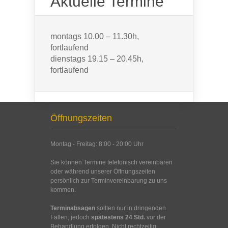
Aktuelle Termine
montags 10.00 – 11.30h,
fortlaufend
dienstags 19.15 – 20.45h,
fortlaufend
Öffnungszeiten
Montag - Freitag: 8:00 - 20:00 Uhr
Sie können Termine telefonisch vereinbaren
oder während unserer Öffnungszeiten
persönlich zur Terminvereinbarung zu uns
kommen.
Terminabsagen
sollten nur in dringenden
Fällen, jedoch
spätestens 24 Std.
vor der
Behandlung erfolgen. Nicht rechtzeitig